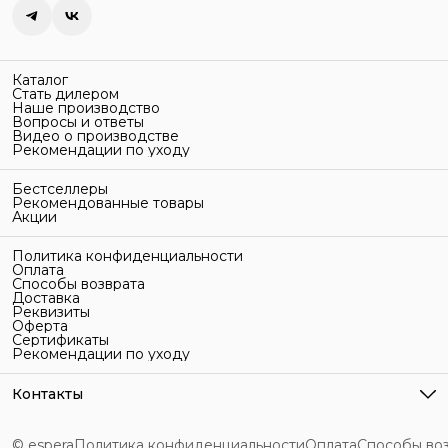
Каталог
Стать дилером
Наше производство
Вопросы и ответы
Видео о производстве
Рекомендации по уходу
Бестселлеры
Рекомендованные товары
Акции
Политика конфиденциальности
Оплата
Способы возврата
Доставка
Реквизиты
Оферта
Сертификаты
Рекомендации по уходу
Контакты
Адрес
г. Санкт-Петербург, ул. Гельсингфорсская, 3Л
© espera
Политика конфиденциальности
Оплата
Способы во
Телефон