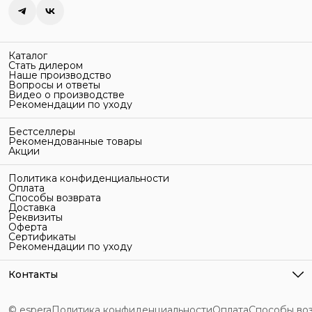
Каталог
Стать дилером
Наше производство
Вопросы и ответы
Видео о производстве
Рекомендации по уходу
Бестселлеры
Рекомендованные товары
Акции
Политика конфиденциальности
Оплата
Способы возврата
Доставка
Реквизиты
Оферта
Сертификаты
Рекомендации по уходу
Контакты
Адрес
г. Санкт-Петербург, ул. Гельсингфорсская, 3Л
© espera
Политика конфиденциальности
Оплата
Способы во
Телефон