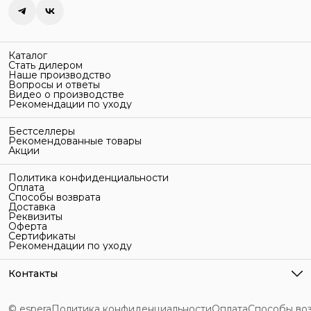
Каталог
Стать дилером
Наше производство
Вопросы и ответы
Видео о производстве
Рекомендации по уходу
Бестселлеры
Рекомендованные товары
Акции
Политика конфиденциальности
Оплата
Способы возврата
Доставка
Реквизиты
Оферта
Сертификаты
Рекомендации по уходу
Контакты
Адрес
г. Санкт-Петербург, ул. Гельсингфорсская, 3Л
© espera
Политика конфиденциальности
Оплата
Способы во
Телефон