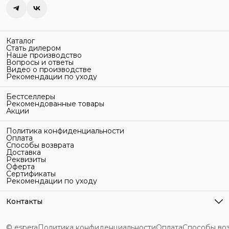
Каталог
Стать дилером
Наше производство
Вопросы и ответы
Видео о производстве
Рекомендации по уходу
Бестселлеры
Рекомендованные товары
Акции
Политика конфиденциальности
Оплата
Способы возврата
Доставка
Реквизиты
Оферта
Сертификаты
Рекомендации по уходу
Контакты
Адрес
г. Санкт-Петербург, ул. Гельсингфорсская, 3Л
© espera
Политика конфиденциальности
Оплата
Способы во
Телефон