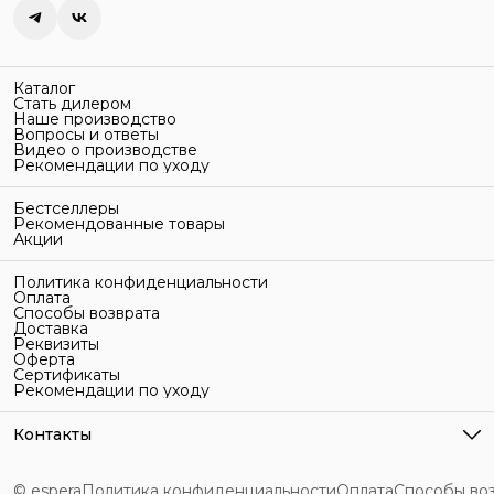
Каталог
Стать дилером
Наше производство
Вопросы и ответы
Видео о производстве
Рекомендации по уходу
Бестселлеры
Рекомендованные товары
Акции
Политика конфиденциальности
Оплата
Способы возврата
Доставка
Реквизиты
Оферта
Сертификаты
Рекомендации по уходу
Контакты
Адрес
г. Санкт-Петербург, ул. Гельсингфорсская, 3Л
© espera
Политика конфиденциальности
Оплата
Способы во
Телефон