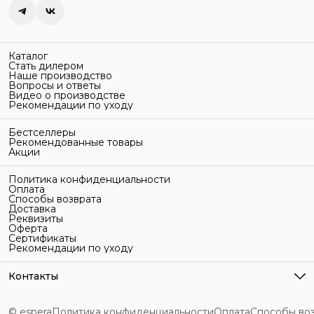
Каталог
Стать дилером
Наше производство
Вопросы и ответы
Видео о производстве
Рекомендации по уходу
Бестселлеры
Рекомендованные товары
Акции
Политика конфиденциальности
Оплата
Способы возврата
Доставка
Реквизиты
Оферта
Сертификаты
Рекомендации по уходу
Контакты
Адрес
г. Санкт-Петербург, ул. Гельсингфорсская, 3Л
© espera
Политика конфиденциальности
Оплата
Способы во
Телефон