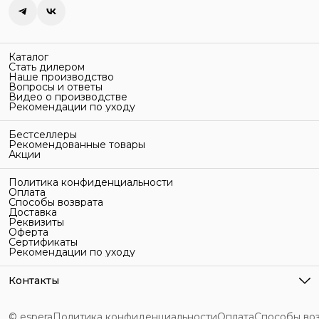
Каталог
Стать дилером
Наше производство
Вопросы и ответы
Видео о производстве
Рекомендации по уходу
Бестселлеры
Рекомендованные товары
Акции
Политика конфиденциальности
Оплата
Способы возврата
Доставка
Реквизиты
Оферта
Сертификаты
Рекомендации по уходу
Контакты
Адрес
г. Санкт-Петербург, ул. Гельсингфорсская, 3Л
© espera
Политика конфиденциальности
Оплата
Способы во
Телефон