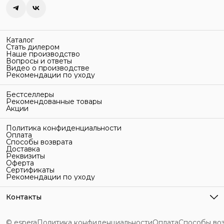
Каталог
Стать дилером
Наше производство
Вопросы и ответы
Видео о производстве
Рекомендации по уходу
Бестселлеры
Рекомендованные товары
Акции
Политика конфиденциальности
Оплата
Способы возврата
Доставка
Реквизиты
Оферта
Сертификаты
Рекомендации по уходу
Контакты
Адрес
г. Санкт-Петербург, ул. Гельсингфорсская, 3Л
© espera
Политика конфиденциальности
Оплата
Способы во
Телефон