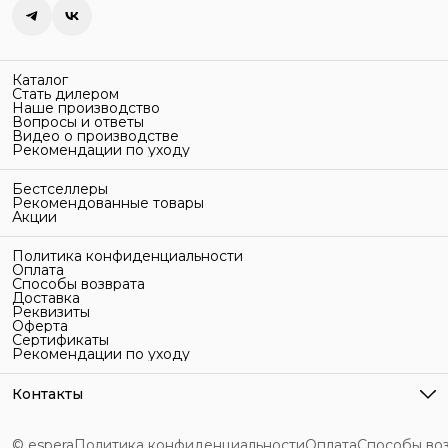
Каталог
Стать дилером
Наше производство
Вопросы и ответы
Видео о производстве
Рекомендации по уходу
Бестселлеры
Рекомендованные товары
Акции
Политика конфиденциальности
Оплата
Способы возврата
Доставка
Реквизиты
Оферта
Сертификаты
Рекомендации по уходу
Контакты
Адрес
г. Санкт-Петербург, ул. Гельсингфорсская, 3Л
© espera
Политика конфиденциальности
Оплата
Способы во
Телефон