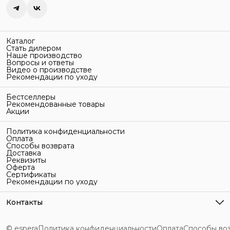
Каталог
Стать дилером
Наше производство
Вопросы и ответы
Видео о производстве
Рекомендации по уходу
Бестселлеры
Рекомендованные товары
Акции
Политика конфиденциальности
Оплата
Способы возврата
Доставка
Реквизиты
Оферта
Сертификаты
Рекомендации по уходу
Контакты
Адрес
г. Санкт-Петербург, ул. Гельсингфорсская, 3Л
© espera
Политика конфиденциальности
Оплата
Способы во
Телефон