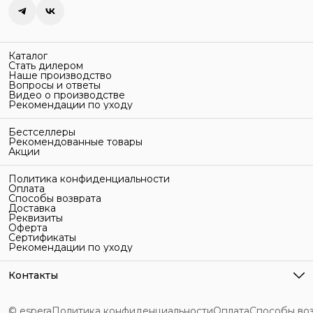
Каталог
Стать дилером
Наше производство
Вопросы и ответы
Видео о производстве
Рекомендации по уходу
Бестселлеры
Рекомендованные товары
Акции
Политика конфиденциальности
Оплата
Способы возврата
Доставка
Реквизиты
Оферта
Сертификаты
Рекомендации по уходу
Контакты
Адрес
г. Санкт-Петербург, ул. Гельсингфорсская, 3Л
© espera
Политика конфиденциальности
Оплата
Способы во
Телефон