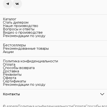
Каталог
Стать дилером
Наше производство
Вопросы и ответы
Видео о производстве
Рекомендации по уходу
Бестселлеры
Рекомендованные товары
Акции
Политика конфиденциальности
Оплата
Способы возврата
Доставка
Реквизиты
Оферта
Сертификаты
Рекомендации по уходу
Контакты
Адрес
г. Санкт-Петербург, ул. Гельсингфорсская, 3Л
© espera
Политика конфиденциальности
Оплата
Способы во
Телефон