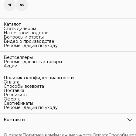
Каталог
Стать дилером
Наше производство
Вопросы и ответы
Видео о производстве
Рекомендации по уходу
Бестселлеры
Рекомендованные товары
Акции
Политика конфиденциальности
Оплата
Способы возврата
Доставка
Реквизиты
Оферта
Сертификаты
Рекомендации по уходу
Контакты
Адрес
г. Санкт-Петербург, ул. Гельсингфорсская, 3Л
© espera
Политика конфиденциальности
Оплата
Способы во
Телефон