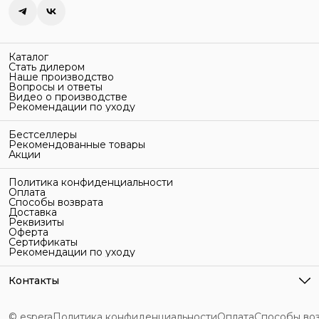
Каталог
Стать дилером
Наше производство
Вопросы и ответы
Видео о производстве
Рекомендации по уходу
Бестселлеры
Рекомендованные товары
Акции
Политика конфиденциальности
Оплата
Способы возврата
Доставка
Реквизиты
Оферта
Сертификаты
Рекомендации по уходу
Контакты
Адрес
г. Санкт-Петербург, ул. Гельсингфорсская, 3Л
© espera
Политика конфиденциальности
Оплата
Способы во
Телефон