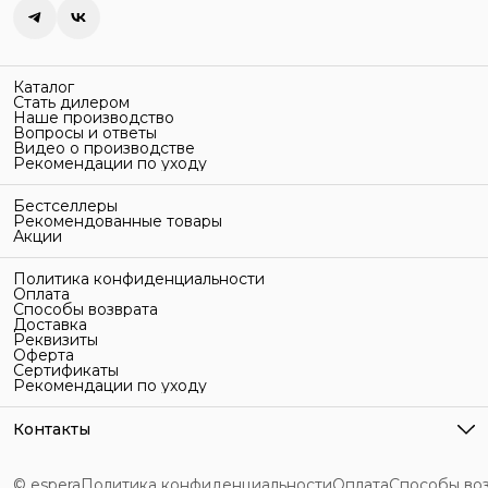
Каталог
Стать дилером
Наше производство
Вопросы и ответы
Видео о производстве
Рекомендации по уходу
Бестселлеры
Рекомендованные товары
Акции
Политика конфиденциальности
Оплата
Способы возврата
Доставка
Реквизиты
Оферта
Сертификаты
Рекомендации по уходу
Контакты
Адрес
г. Санкт-Петербург, ул. Гельсингфорсская, 3Л
© espera
Политика конфиденциальности
Оплата
Способы во
Телефон