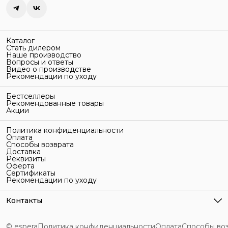
Каталог
Стать дилером
Наше производство
Вопросы и ответы
Видео о производстве
Рекомендации по уходу
Бестселлеры
Рекомендованные товары
Акции
Политика конфиденциальности
Оплата
Способы возврата
Доставка
Реквизиты
Оферта
Сертификаты
Рекомендации по уходу
Контакты
Адрес
г. Санкт-Петербург, ул. Гельсингфорсская, 3Л
© espera
Политика конфиденциальности
Оплата
Способы во
Телефон