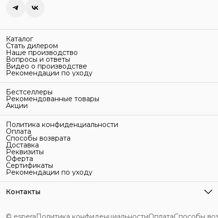
Каталог
Стать дилером
Наше производство
Вопросы и ответы
Видео о производстве
Рекомендации по уходу
Бестселлеры
Рекомендованные товары
Акции
Политика конфиденциальности
Оплата
Способы возврата
Доставка
Реквизиты
Оферта
Сертификаты
Рекомендации по уходу
Контакты
Адрес
г. Санкт-Петербург, ул. Гельсингфорсская, 3Л
© espera
Политика конфиденциальности
Оплата
Способы во
Телефон