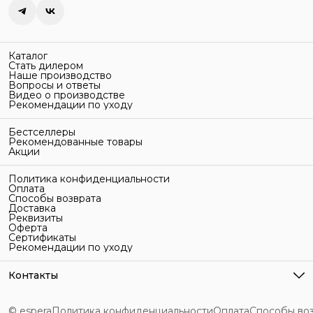
Каталог
Стать дилером
Наше производство
Вопросы и ответы
Видео о производстве
Рекомендации по уходу
Бестселлеры
Рекомендованные товары
Акции
Политика конфиденциальности
Оплата
Способы возврата
Доставка
Реквизиты
Оферта
Сертификаты
Рекомендации по уходу
Контакты
Адрес
г. Санкт-Петербург, ул. Гельсингфорсская, 3Л
© espera
Политика конфиденциальности
Оплата
Способы во
Телефон