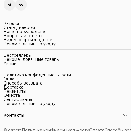
Каталог
Стать дилером
Наше производство
Вопросы и ответы
Видео о производстве
Рекомендации по уходу
Бестселлеры
Рекомендованные товары
Акции
Политика конфиденциальности
Оплата
Способы возврата
Доставка
Реквизиты
Оферта
Сертификаты
Рекомендации по уходу
Контакты
Адрес
г. Санкт-Петербург, ул. Гельсингфорсская, 3Л
© espera
Политика конфиденциальности
Оплата
Способы во
Телефон