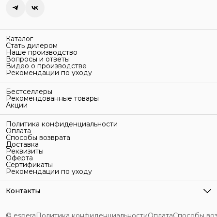
Каталог
Стать дилером
Наше производство
Вопросы и ответы
Видео о производстве
Рекомендации по уходу
Бестселлеры
Рекомендованные товары
Акции
Политика конфиденциальности
Оплата
Способы возврата
Доставка
Реквизиты
Оферта
Сертификаты
Рекомендации по уходу
Контакты
Адрес
г. Санкт-Петербург, ул. Гельсингфорсская, 3Л
© espera
Политика конфиденциальности
Оплата
Способы во
Телефон