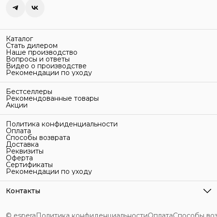
Каталог
Стать дилером
Наше производство
Вопросы и ответы
Видео о производстве
Рекомендации по уходу
Бестселлеры
Рекомендованные товары
Акции
Политика конфиденциальности
Оплата
Способы возврата
Доставка
Реквизиты
Оферта
Сертификаты
Рекомендации по уходу
Контакты
Адрес
г. Санкт-Петербург, ул. Гельсингфорсская, 3Л
© espera
Политика конфиденциальности
Оплата
Способы во
Телефон