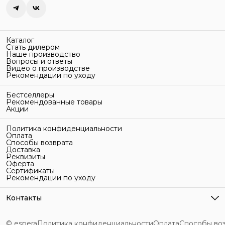
Каталог
Стать дилером
Наше производство
Вопросы и ответы
Видео о производстве
Рекомендации по уходу
Бестселлеры
Рекомендованные товары
Акции
Политика конфиденциальности
Оплата
Способы возврата
Доставка
Реквизиты
Оферта
Сертификаты
Рекомендации по уходу
Контакты
Адрес
г. Санкт-Петербург, ул. Гельсингфорсская, 3Л
© espera
Политика конфиденциальности
Оплата
Способы во
Телефон