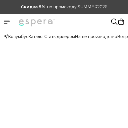
Скидка 5%
по промокоду SUMMER2026
Колумбус
Каталог
Стать дилером
Наше производство
Вопр