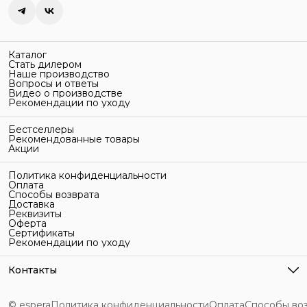
Каталог
Стать дилером
Наше производство
Вопросы и ответы
Видео о производстве
Рекомендации по уходу
Бестселлеры
Рекомендованные товары
Акции
Политика конфиденциальности
Оплата
Способы возврата
Доставка
Реквизиты
Оферта
Сертификаты
Рекомендации по уходу
Контакты
Адрес
г. Санкт-Петербург, ул. Гельсингфорсская, 3Л
© espera
Политика конфиденциальности
Оплата
Способы во
Телефон