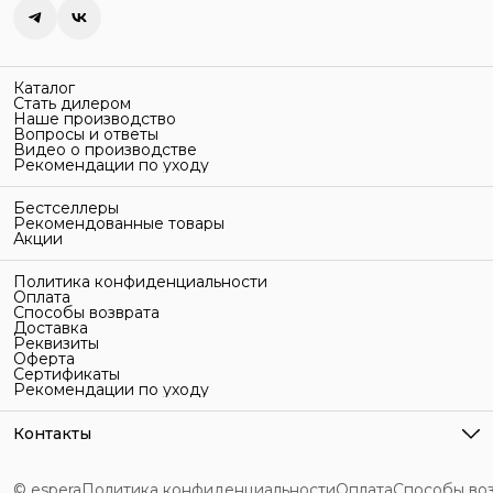
Каталог
Стать дилером
Наше производство
Вопросы и ответы
Видео о производстве
Рекомендации по уходу
Бестселлеры
Рекомендованные товары
Акции
Политика конфиденциальности
Оплата
Способы возврата
Доставка
Реквизиты
Оферта
Сертификаты
Рекомендации по уходу
Контакты
Адрес
г. Санкт-Петербург, ул. Гельсингфорсская, 3Л
© espera
Политика конфиденциальности
Оплата
Способы во
Телефон