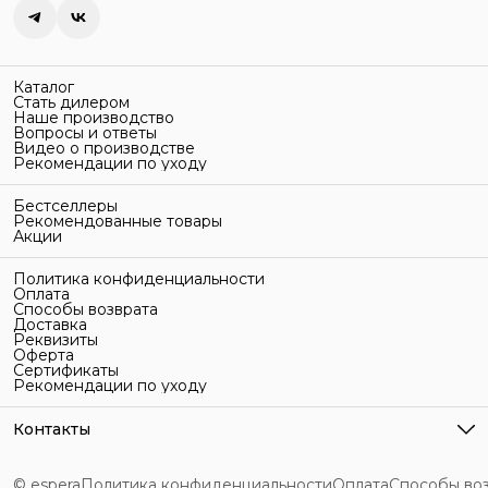
Каталог
Стать дилером
Наше производство
Вопросы и ответы
Видео о производстве
Рекомендации по уходу
Бестселлеры
Рекомендованные товары
Акции
Политика конфиденциальности
Оплата
Способы возврата
Доставка
Реквизиты
Оферта
Сертификаты
Рекомендации по уходу
Контакты
Адрес
г. Санкт-Петербург, ул. Гельсингфорсская, 3Л
© espera
Политика конфиденциальности
Оплата
Способы во
Телефон