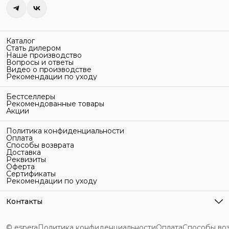
Каталог
Стать дилером
Наше производство
Вопросы и ответы
Видео о производстве
Рекомендации по уходу
Бестселлеры
Рекомендованные товары
Акции
Политика конфиденциальности
Оплата
Способы возврата
Доставка
Реквизиты
Оферта
Сертификаты
Рекомендации по уходу
Контакты
Адрес
г. Санкт-Петербург, ул. Гельсингфорсская, 3Л
© espera
Политика конфиденциальности
Оплата
Способы во
Телефон