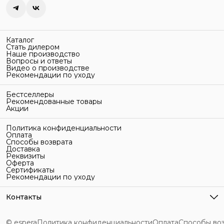
Каталог
Стать дилером
Наше производство
Вопросы и ответы
Видео о производстве
Рекомендации по уходу
Бестселлеры
Рекомендованные товары
Акции
Политика конфиденциальности
Оплата
Способы возврата
Доставка
Реквизиты
Оферта
Сертификаты
Рекомендации по уходу
Контакты
Адрес
г. Санкт-Петербург, ул. Гельсингфорсская, 3Л
© espera
Политика конфиденциальности
Оплата
Способы во
Телефон