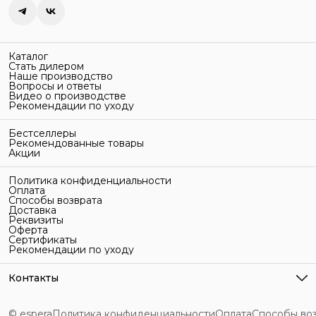
Каталог
Стать дилером
Наше производство
Вопросы и ответы
Видео о производстве
Рекомендации по уходу
Бестселлеры
Рекомендованные товары
Акции
Политика конфиденциальности
Оплата
Способы возврата
Доставка
Реквизиты
Оферта
Сертификаты
Рекомендации по уходу
Контакты
Адрес
г. Санкт-Петербург, ул. Гельсингфорсская, 3Л
© espera
Политика конфиденциальности
Оплата
Способы во
Телефон