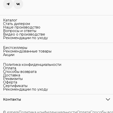
Каталог
Стать дилером
Наше производство
Вопросы и ответы
Видео о производстве
Рекомендации по уходу
Бестселлеры
Рекомендованные товары
Акции
Политика конфиденциальности
Оплата
Способы возврата
Доставка
Реквизиты
Оферта
Сертификаты
Рекомендации по уходу
Контакты
Адрес
г. Санкт-Петербург, ул. Гельсингфорсская, 3Л
© espera
Политика конфиденциальности
Оплата
Способы во
Телефон