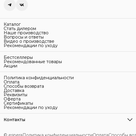
Каталог
Стать дилером
Наше производство
Вопросы и ответы
Видео о производстве
Рекомендации по уходу
Бестселлеры
Рекомендованные товары
Акции
Политика конфиденциальности
Оплата
Способы возврата
Доставка
Реквизиты
Оферта
Сертификаты
Рекомендации по уходу
Контакты
Адрес
г. Санкт-Петербург, ул. Гельсингфорсская, 3Л
© espera
Политика конфиденциальности
Оплата
Способы во
Телефон