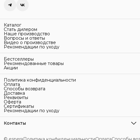
Каталог
Стать дилером
Наше производство
Вопросы и ответы
Видео о производстве
Рекомендации по уходу
Бестселлеры
Рекомендованные товары
Акции
Политика конфиденциальности
Оплата
Способы возврата
Доставка
Реквизиты
Оферта
Сертификаты
Рекомендации по уходу
Контакты
Адрес
г. Санкт-Петербург, ул. Гельсингфорсская, 3Л
© espera
Политика конфиденциальности
Оплата
Способы во
Телефон