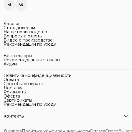
Каталог
Стать дилером
Наше производство
Вопросы и ответы
Видео о производстве
Рекомендации по уходу
Бестселлеры
Рекомендованные товары
Акции
Политика конфиденциальности
Оплата
Способы возврата
Доставка
Реквизиты
Оферта
Сертификаты
Рекомендации по уходу
Контакты
Адрес
г. Санкт-Петербург, ул. Гельсингфорсская, 3Л
© espera
Политика конфиденциальности
Оплата
Способы во
Телефон