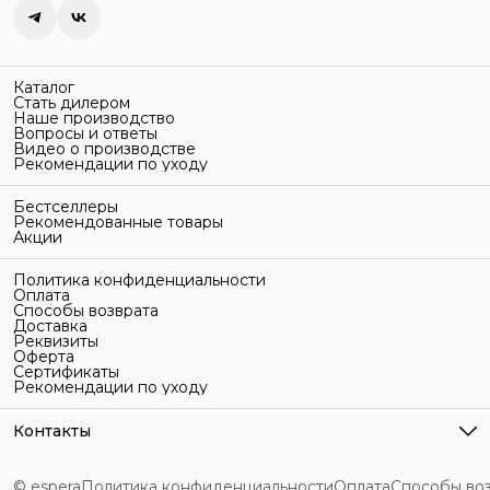
Каталог
Стать дилером
Наше производство
Вопросы и ответы
Видео о производстве
Рекомендации по уходу
Бестселлеры
Рекомендованные товары
Акции
Политика конфиденциальности
Оплата
Способы возврата
Доставка
Реквизиты
Оферта
Сертификаты
Рекомендации по уходу
Контакты
Адрес
г. Санкт-Петербург, ул. Гельсингфорсская, 3Л
© espera
Политика конфиденциальности
Оплата
Способы во
Телефон