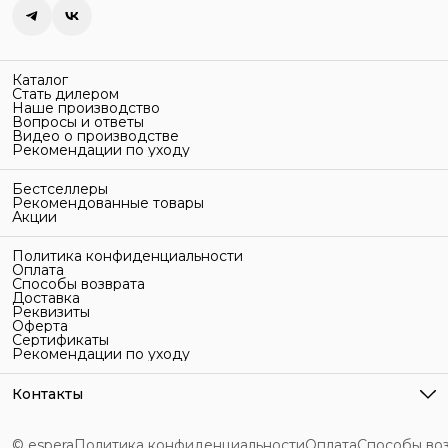
Каталог
Стать дилером
Наше производство
Вопросы и ответы
Видео о производстве
Рекомендации по уходу
Бестселлеры
Рекомендованные товары
Акции
Политика конфиденциальности
Оплата
Способы возврата
Доставка
Реквизиты
Оферта
Сертификаты
Рекомендации по уходу
Контакты
Адрес
г. Санкт-Петербург, ул. Гельсингфорсская, 3Л
© espera
Политика конфиденциальности
Оплата
Способы во
Телефон