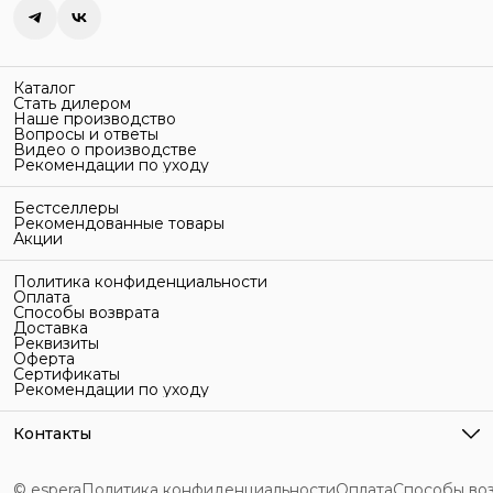
Каталог
Стать дилером
Наше производство
Вопросы и ответы
Видео о производстве
Рекомендации по уходу
Бестселлеры
Рекомендованные товары
Акции
Политика конфиденциальности
Оплата
Способы возврата
Доставка
Реквизиты
Оферта
Сертификаты
Рекомендации по уходу
Контакты
Адрес
г. Санкт-Петербург, ул. Гельсингфорсская, 3Л
© espera
Политика конфиденциальности
Оплата
Способы во
Телефон