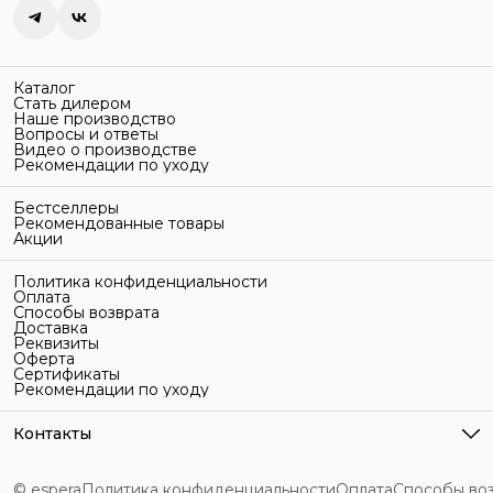
Каталог
Стать дилером
Наше производство
Вопросы и ответы
Видео о производстве
Рекомендации по уходу
Бестселлеры
Рекомендованные товары
Акции
Политика конфиденциальности
Оплата
Способы возврата
Доставка
Реквизиты
Оферта
Сертификаты
Рекомендации по уходу
Контакты
Адрес
г. Санкт-Петербург, ул. Гельсингфорсская, 3Л
© espera
Политика конфиденциальности
Оплата
Способы во
Телефон