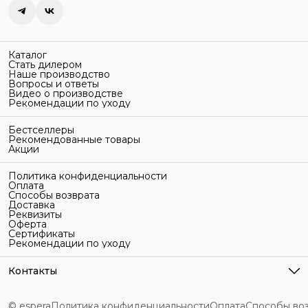
Каталог
Стать дилером
Наше производство
Вопросы и ответы
Видео о производстве
Рекомендации по уходу
Бестселлеры
Рекомендованные товары
Акции
Политика конфиденциальности
Оплата
Способы возврата
Доставка
Реквизиты
Оферта
Сертификаты
Рекомендации по уходу
Контакты
Адрес
г. Санкт-Петербург, ул. Гельсингфорсская, 3Л
© espera
Политика конфиденциальности
Оплата
Способы во
Телефон