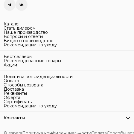
Каталог
Стать дилером
Наше производство
Вопросы и ответы
Видео о производстве
Рекомендации по уходу
Бестселлеры
Рекомендованные товары
Акции
Политика конфиденциальности
Оплата
Способы возврата
Доставка
Реквизиты
Оферта
Сертификаты
Рекомендации по уходу
Контакты
Адрес
г. Санкт-Петербург, ул. Гельсингфорсская, 3Л
© espera
Политика конфиденциальности
Оплата
Способы во
Телефон