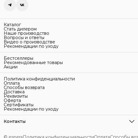
Каталог
Стать дилером
Наше производство
Вопросы и ответы
Видео о производстве
Рекомендации по уходу
Бестселлеры
Рекомендованные товары
Акции
Политика конфиденциальности
Оплата
Способы возврата
Доставка
Реквизиты
Оферта
Сертификаты
Рекомендации по уходу
Контакты
Адрес
г. Санкт-Петербург, ул. Гельсингфорсская, 3Л
© espera
Политика конфиденциальности
Оплата
Способы во
Телефон