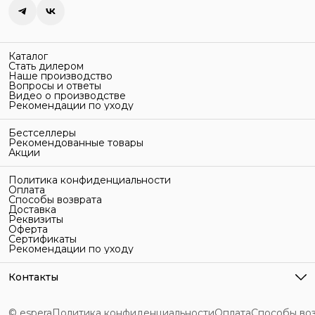
Каталог
Стать дилером
Наше производство
Вопросы и ответы
Видео о производстве
Рекомендации по уходу
Бестселлеры
Рекомендованные товары
Акции
Политика конфиденциальности
Оплата
Способы возврата
Доставка
Реквизиты
Оферта
Сертификаты
Рекомендации по уходу
Контакты
Адрес
г. Санкт-Петербург, ул. Гельсингфорсская, 3Л
© espera
Политика конфиденциальности
Оплата
Способы во
Телефон