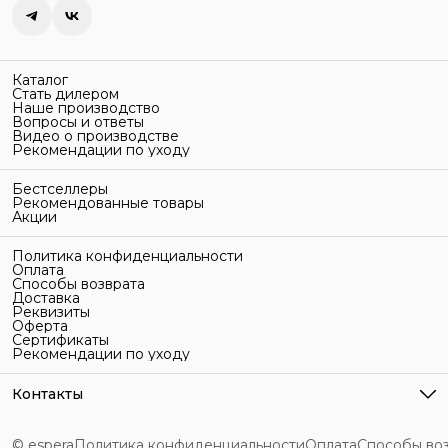
Каталог
Стать дилером
Наше производство
Вопросы и ответы
Видео о производстве
Рекомендации по уходу
Бестселлеры
Рекомендованные товары
Акции
Политика конфиденциальности
Оплата
Способы возврата
Доставка
Реквизиты
Оферта
Сертификаты
Рекомендации по уходу
Контакты
Адрес
г. Санкт-Петербург, ул. Гельсингфорсская, 3Л
© espera
Политика конфиденциальности
Оплата
Способы во
Телефон