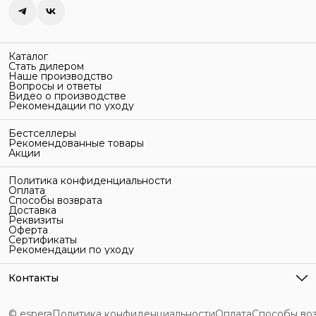
Каталог
Стать дилером
Наше производство
Вопросы и ответы
Видео о производстве
Рекомендации по уходу
Бестселлеры
Рекомендованные товары
Акции
Политика конфиденциальности
Оплата
Способы возврата
Доставка
Реквизиты
Оферта
Сертификаты
Рекомендации по уходу
Контакты
Адрес
г. Санкт-Петербург, ул. Гельсингфорсская, 3Л
© espera
Политика конфиденциальности
Оплата
Способы во
Телефон