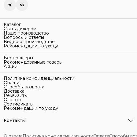
Каталог
Стать дилером
Наше производство
Вопросы и ответы
Видео о производстве
Рекомендации по уходу
Бестселлеры
Рекомендованные товары
Акции
Политика конфиденциальности
Оплата
Способы возврата
Доставка
Реквизиты
Оферта
Сертификаты
Рекомендации по уходу
Контакты
Адрес
г. Санкт-Петербург, ул. Гельсингфорсская, 3Л
© espera
Политика конфиденциальности
Оплата
Способы во
Телефон