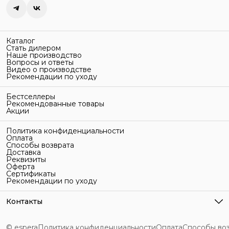
Каталог
Стать дилером
Наше производство
Вопросы и ответы
Видео о производстве
Рекомендации по уходу
Бестселлеры
Рекомендованные товары
Акции
Политика конфиденциальности
Оплата
Способы возврата
Доставка
Реквизиты
Оферта
Сертификаты
Рекомендации по уходу
Контакты
Адрес
г. Санкт-Петербург, ул. Гельсингфорсская, 3Л
© espera
Политика конфиденциальности
Оплата
Способы во
Телефон