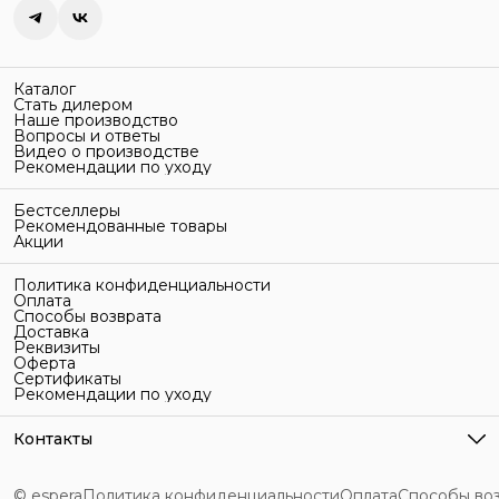
Каталог
Стать дилером
Наше производство
Вопросы и ответы
Видео о производстве
Рекомендации по уходу
Бестселлеры
Рекомендованные товары
Акции
Политика конфиденциальности
Оплата
Способы возврата
Доставка
Реквизиты
Оферта
Сертификаты
Рекомендации по уходу
Контакты
Адрес
г. Санкт-Петербург, ул. Гельсингфорсская, 3Л
© espera
Политика конфиденциальности
Оплата
Способы во
Телефон