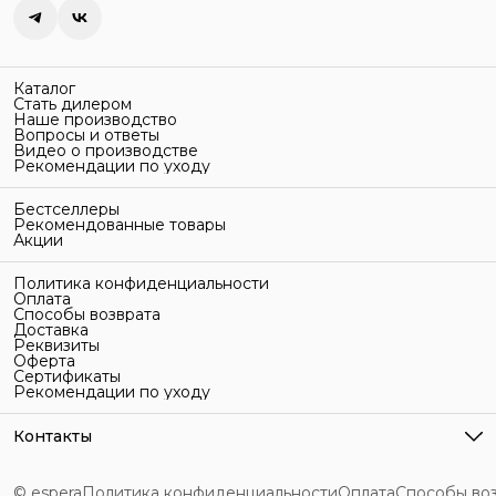
Каталог
Стать дилером
Наше производство
Вопросы и ответы
Видео о производстве
Рекомендации по уходу
Бестселлеры
Рекомендованные товары
Акции
Политика конфиденциальности
Оплата
Способы возврата
Доставка
Реквизиты
Оферта
Сертификаты
Рекомендации по уходу
Контакты
Адрес
г. Санкт-Петербург, ул. Гельсингфорсская, 3Л
© espera
Политика конфиденциальности
Оплата
Способы во
Телефон