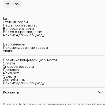
Каталог
Стать дилером
Наше производство
Вопросы и ответы
Видео о производстве
Рекомендации по уходу
Бестселлеры
Рекомендованные товары
Акции
Политика конфиденциальности
Оплата
Способы возврата
Доставка
Реквизиты
Оферта
Сертификаты
Рекомендации по уходу
Контакты
Адрес
г. Санкт-Петербург, ул. Гельсингфорсская, 3Л
© espera
Политика конфиденциальности
Оплата
Способы во
Телефон